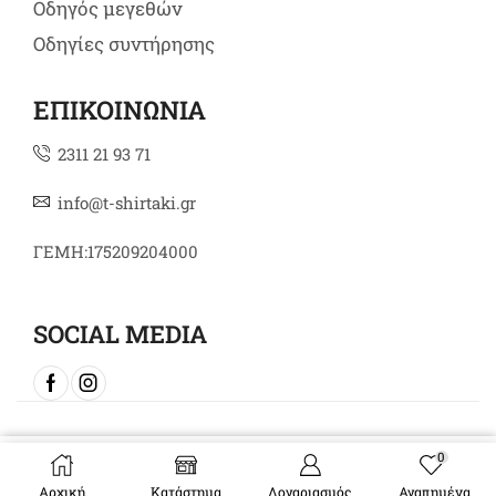
Οδηγός μεγεθών
Οδηγίες συντήρησης
ΕΠΙΚΟΙΝΩΝΙΑ
2311 21 93 71
info@t-shirtaki.gr
ΓΕΜΗ:175209204000
SOCIAL MEDIA
Copyright © 2024 t-shirtaki.gr
0
Επιλογή
Αρχική
Κατάστημα
Λογαριασμός
Αγαπημένα