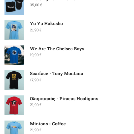
35,00
€
Yu Yu Hakusho
21,90
€
We Are The Chelsea Boys
19,90
€
Scarface - Tony Montana
17,90
€
Ολυμπιακός - Piraeus Hooligans
21,90
€
Minions - Coffee
21,90
€