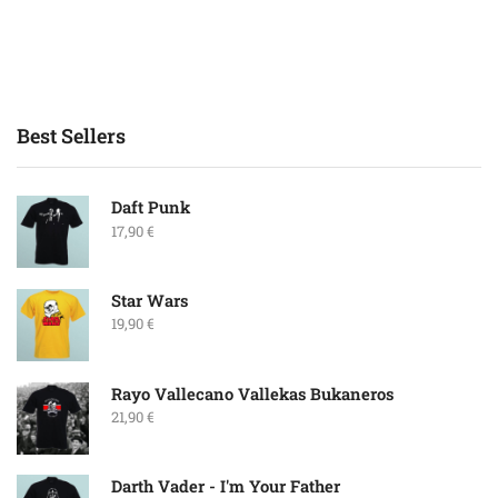
Best Sellers
Daft Punk
17,90
€
Star Wars
19,90
€
Rayo Vallecano Vallekas Bukaneros
21,90
€
Darth Vader - I'm Your Father