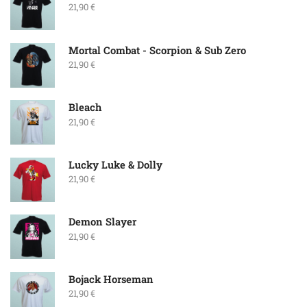
21,90
€
Mortal Combat - Scorpion & Sub Zero
21,90
€
Bleach
21,90
€
Lucky Luke & Dolly
21,90
€
Demon Slayer
21,90
€
Bojack Horseman
21,90
€