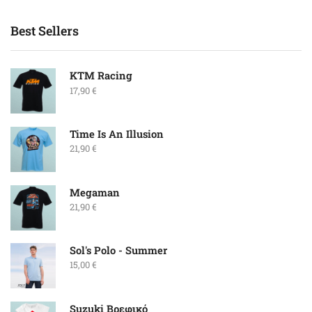
Best Sellers
KTM Racing
17,90
€
Time Is An Illusion
21,90
€
Megaman
21,90
€
Sol's Polo - Summer
15,00
€
Suzuki Βρεφικό