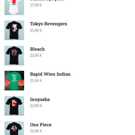
17,90
€
Tokyo Revengers
21,90
€
Bleach
21,90
€
Rapid Wien Indian
21,90
€
Inuyasha
21,90
€
One Piece
21,90
€