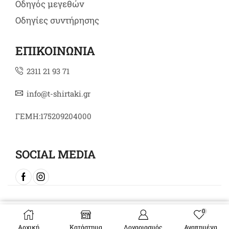
Οδηγός μεγεθών
Οδηγίες συντήρησης
ΕΠΙΚΟΙΝΩΝΙΑ
2311 21 93 71
info@t-shirtaki.gr
ΓΕΜΗ:175209204000
SOCIAL MEDIA
Copyright © 2024 t-shirtaki.gr
0
Επιλογή
Αρχική
Κατάστημα
Λογαριασμός
Αγαπημένα