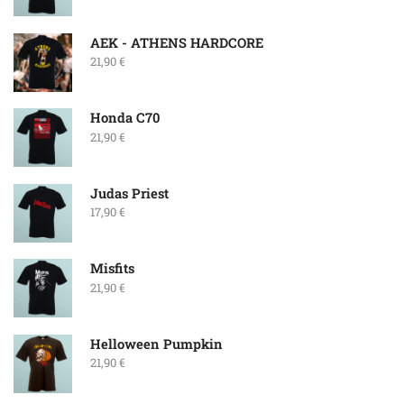
ΑΕΚ - ATHENS HARDCORE
21,90
€
Honda C70
21,90
€
Judas Priest
17,90
€
Misfits
21,90
€
Helloween Pumpkin
21,90
€