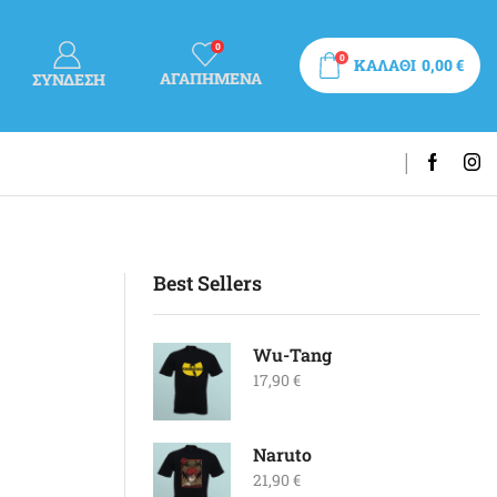
0
0
ΚΑΛΑΘΙ
0,00
€
ΑΓΑΠΗΜΕΝΑ
ΣΎΝΔΕΣΗ
Best Sellers
Wu-Tang
17,90
€
Naruto
21,90
€