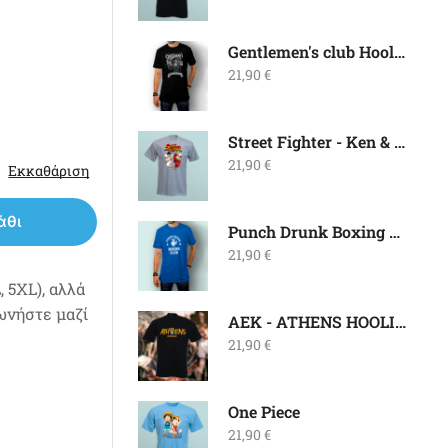
Gentlemen's club Hooligan Style
21,90
€
Street Fighter - Ken & Ryu
21,90
€
Εκκαθάριση
άθι
Punch Drunk Boxing Club
21,90
€
 5XL), αλλά
νωνήστε μαζί
ΑΕΚ - ATHENS HOOLIGANS
21,90
€
One Piece
21,90
€