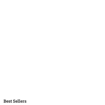
ΒΡΕΦΙΚΟ ΦΟΡΜΑΚΙ
Ριπ 1x1 στο κολάρο, τα μανίκια και τα
πόδια. Κλείσιμο με κουμπιά στον καβάλο.
Σύνθεση: 100% Βαμβάκι.
Best Sellers