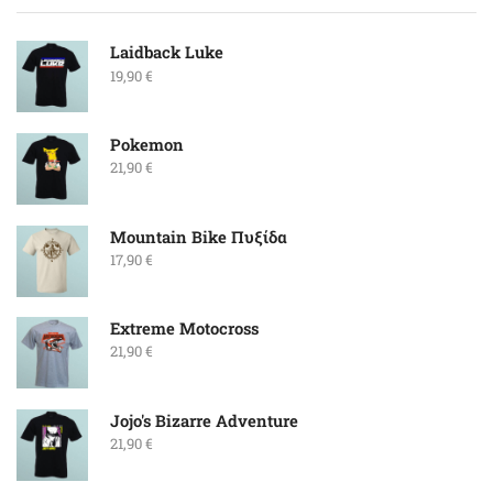
Laidback Luke
19,90
€
Pokemon
21,90
€
Mountain Bike Πυξίδα
17,90
€
Extreme Motocross
21,90
€
Jojo's Bizarre Adventure
21,90
€