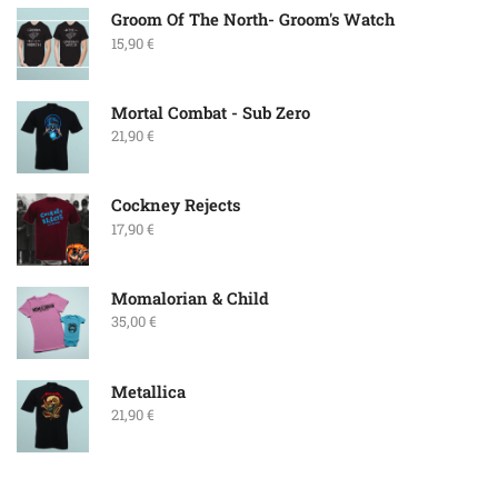
Groom Of The North- Groom's Watch
15,90
€
Mortal Combat - Sub Zero
21,90
€
Cockney Rejects
17,90
€
Momalorian & Child
35,00
€
Metallica
21,90
€