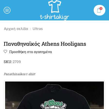
0
MENU
Αρχική σελίδα
Ultras
Παναθηναϊκός Athens Hooligans
Προσθήκη στα αγαπημένα
SKU:
2709
Panathinaikos t-shirt