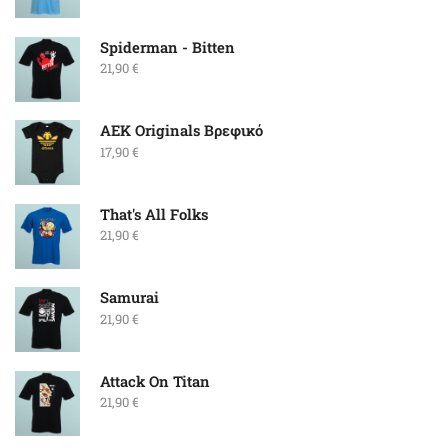
Spiderman - Bitten
21,90
€
ΑΕΚ Originals Βρεφικό
17,90
€
That's All Folks
21,90
€
Samurai
21,90
€
Attack On Titan
21,90
€