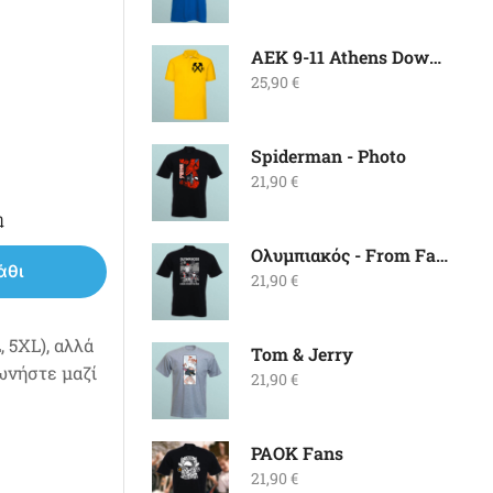
ΑΕΚ 9-11 Athens Downtown Polo
25,90
€
Spiderman - Photo
21,90
€
η
Ολυμπιακός - From Father To Son
άθι
21,90
€
 5XL), αλλά
Tom & Jerry
νωνήστε μαζί
21,90
€
PAOK Fans
21,90
€