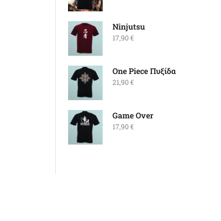
Ninjutsu
17,90
€
One Piece Πυξίδα
21,90
€
Game Over
17,90
€