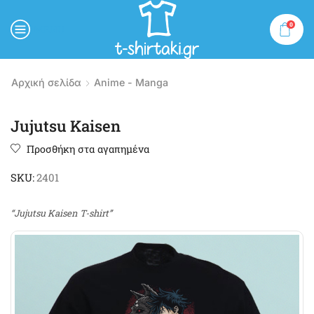
0
MENU
Αρχική σελίδα
Anime - Manga
Jujutsu Kaisen
Προσθήκη στα αγαπημένα
SKU:
2401
“Jujutsu Kaisen T-shirt”