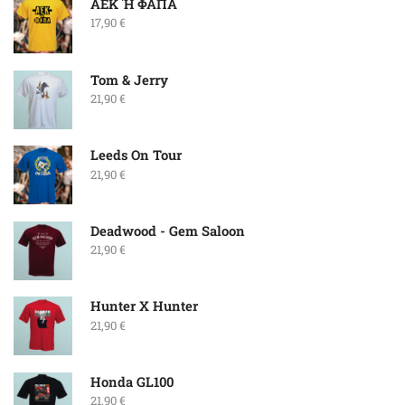
ΑΕΚ Ή ΦΑΠΑ
17,90
€
Tom & Jerry
21,90
€
Leeds On Tour
21,90
€
Deadwood - Gem Saloon
21,90
€
Hunter X Hunter
21,90
€
Honda GL100
21,90
€