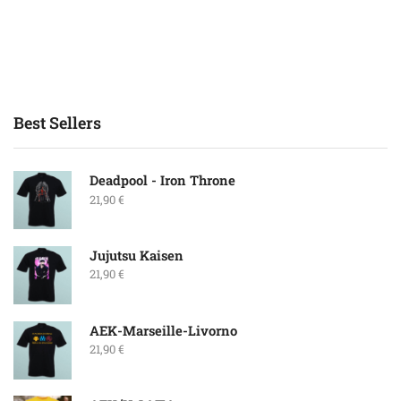
Best Sellers
Deadpool - Iron Throne
21,90
€
Jujutsu Kaisen
21,90
€
ΑΕΚ-Marseille-Livorno
21,90
€