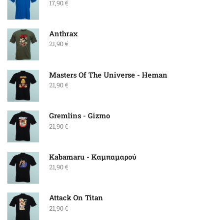
17,90
€
Anthrax
21,90
€
Masters Of The Universe - Heman
21,90
€
Gremlins - Gizmo
21,90
€
Kabamaru - Καμπαμαρού
21,90
€
Attack On Titan
21,90
€