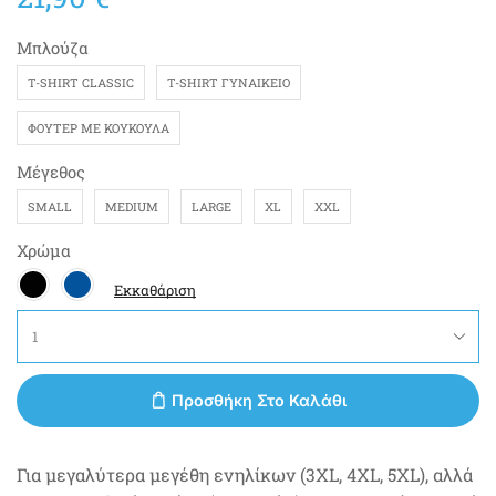
Μπλούζα
T-SHIRT CLASSIC
T-SHIRT ΓΥΝΑΙΚΕΊΟ
ΦΟΎΤΕΡ ΜΕ ΚΟΥΚΟΎΛΑ
Μέγεθος
SMALL
MEDIUM
LARGE
XL
XXL
Χρώμα
Εκκαθάριση
Προσθήκη Στο Καλάθι
Για μεγαλύτερα μεγέθη ενηλίκων (3XL, 4XL, 5XL), αλλά