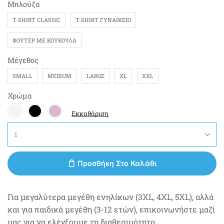
Μπλούζα
T-SHIRT CLASSIC
T-SHIRT ΓΥΝΑΙΚΕΊΟ
ΦΟΎΤΕΡ ΜΕ ΚΟΥΚΟΎΛΑ
Μέγεθος
SMALL
MEDIUM
LARGE
XL
XXL
Χρώμα
Εκκαθάριση
Προσθήκη Στο Καλάθι
Για μεγαλύτερα μεγέθη ενηλίκων (3XL, 4XL, 5XL), αλλά
και για παιδικά μεγέθη (3-12 ετών), επικοινωνήστε μαζί
μας για να ελέγξουμε τη διαθεσιμότητα.