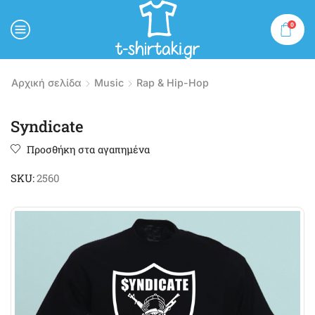
0
MENU
Αρχική σελίδα
Music
Rap & Hip-Hop
Syndicate
Προσθήκη στα αγαπημένα
SKU:
2560