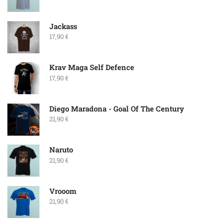
Jackass
17,90
€
Krav Maga Self Defence
17,90
€
Diego Maradona - Goal Of The Century
21,90
€
Naruto
21,90
€
Vrooom
21,90
€