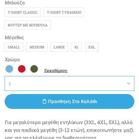
Μπλούζα
T-SHIRT CLASSIC
T-SHIRT ΓΥΝΑΙΚΕΊΟ
ΦΟΎΤΕΡ ΜΕ ΚΟΥΚΟΎΛΑ
Μέγεθος
SMALL
MEDIUM
LARGE
XL
XXL
Χρώμα
Εκκαθάριση
Προσθήκη Στο Καλάθι
Για μεγαλύτερα μεγέθη ενηλίκων (3XL, 4XL, 5XL), αλλά
και για παιδικά μεγέθη (3-12 ετών), επικοινωνήστε μαζί
μας για να ελέγξουμε τη διαθεσιμότητα.