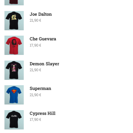
Joe Dalton
21,90
€
Che Guevara
17,90
€
Demon Slayer
21,90
€
Superman
21,90
€
Cypress Hill
17,90
€