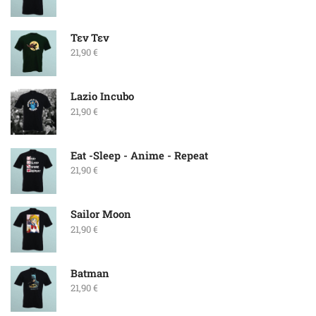
Τεν Τεν
21,90
€
Lazio Incubo
21,90
€
Eat -Sleep - Anime - Repeat
21,90
€
Sailor Moon
21,90
€
Batman
21,90
€