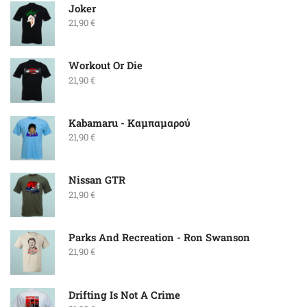
Joker
21,90
€
Workout Or Die
21,90
€
Kabamaru - Καμπαμαρού
21,90
€
Nissan GTR
21,90
€
Parks And Recreation - Ron Swanson
21,90
€
Drifting Is Not A Crime