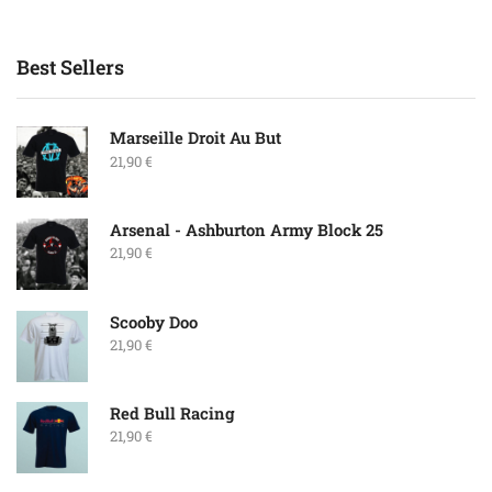
Best Sellers
Marseille Droit Au But
21,90
€
Arsenal - Ashburton Army Block 25
21,90
€
Scooby Doo
21,90
€
Red Bull Racing
21,90
€