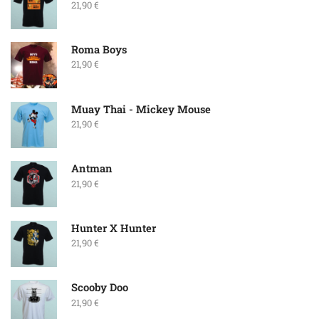
21,90
€
Roma Boys
21,90
€
Muay Thai - Mickey Mouse
21,90
€
Antman
21,90
€
Hunter X Hunter
21,90
€
Scooby Doo
21,90
€