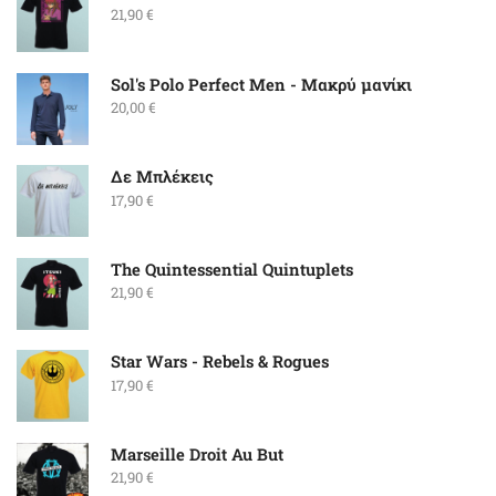
21,90
€
Sol's Polo Perfect Men - Μακρύ μανίκι
20,00
€
Δε Μπλέκεις
17,90
€
The Quintessential Quintuplets
21,90
€
Star Wars - Rebels & Rogues
17,90
€
Marseille Droit Au But
21,90
€