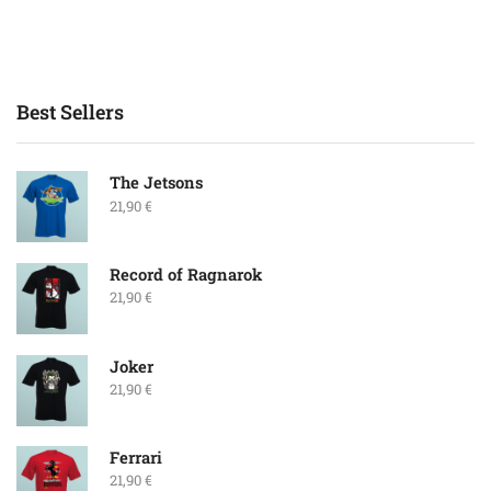
Best Sellers
The Jetsons
21,90
€
Record of Ragnarok
21,90
€
Joker
21,90
€
Ferrari
21,90
€