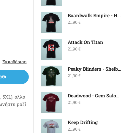
Boardwalk Empire - Harrow's Security
21,90
€
Attack On Titan
21,90
€
Εκκαθάριση
Peaky Blinders - Shelby Brothers
21,90
€
άθι
Deadwood - Gem Saloon
 5XL), αλλά
21,90
€
νωνήστε μαζί
Keep Drifting
21,90
€