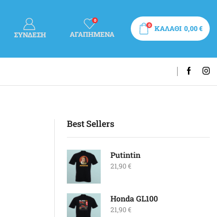
0
0
ΚΑΛΑΘΙ
0,00
€
ΑΓΑΠΗΜΕΝΑ
ΣΎΝΔΕΣΗ
Best Sellers
Putintin
21,90
€
Honda GL100
21,90
€