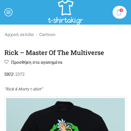
0
MENU
Αρχική σελίδα
Cartoon
Rick – Master Of The Multiverse
Προσθήκη στα αγαπημένα
SKU:
2372
“Rick & Morty t-shirt”