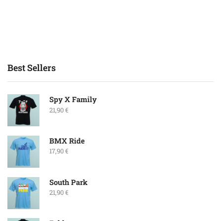
Best Sellers
Spy X Family
21,90
€
BMX Ride
17,90
€
South Park
21,90
€