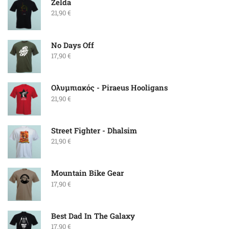
Zelda
21,90
€
No Days Off
17,90
€
Ολυμπιακός - Piraeus Hooligans
21,90
€
Street Fighter - Dhalsim
21,90
€
Mountain Bike Gear
17,90
€
Best Dad In The Galaxy
17,90
€