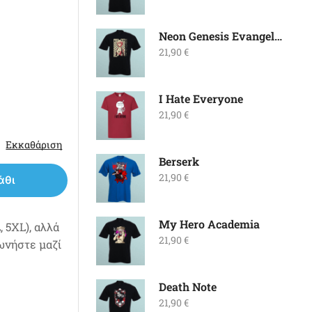
Neon Genesis Evangelion
21,90
€
I Hate Everyone
21,90
€
Εκκαθάριση
Berserk
21,90
€
άθι
My Hero Academia
 5XL), αλλά
21,90
€
νωνήστε μαζί
Death Note
21,90
€