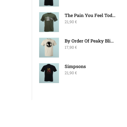
The Pain You Feel Today
21,90
€
By Order Of Peaky Blinders
17,90
€
Simpsons
21,90
€