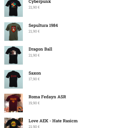
Cyberpunk
21,90
€
Sepultura 1984
21,90
€
Dragon Ball
21,90
€
Saxon
17,90
€
Roma Fedayn ASR
19,90
€
Love ΑΕΚ - Hate Rasicm
21,90
€