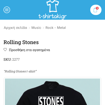
0
MENU
Αρχική σελίδα
Music
Rock - Metal
Rolling Stones
Προσθήκη στα αγαπημένα
SKU:
2277
“Rolling Stones t-shirt”