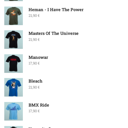
Heman - I Have The Power
21,90
€
Masters Of The Universe
21,90
€
Manowar
17,90
€
Bleach
21,90
€
BMX Ride
17,90
€