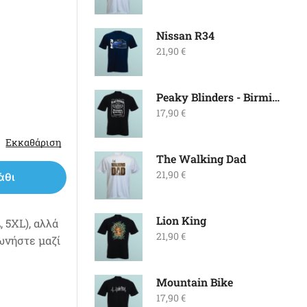
Nissan R34
21,90
€
Peaky Blinders - Birmingham Whiskey
17,90
€
Εκκαθάριση
The Walking Dad
21,90
€
άθι
Lion King
 5XL), αλλά
21,90
€
νωνήστε μαζί
Mountain Bike
17,90
€