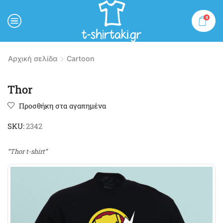
0
MENU
Αρχική σελίδα
Cartoon
Thor
Προσθήκη στα αγαπημένα
SKU:
2342
“Thor t-shirt”