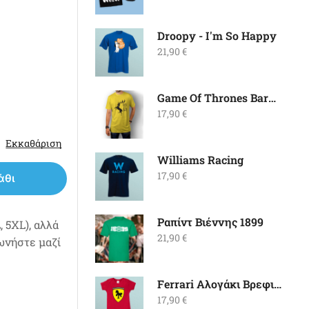
Droopy - I'm So Happy
21,90
€
Game Of Thrones Baratheon
17,90
€
Εκκαθάριση
Williams Racing
17,90
€
άθι
Ραπίντ Βιέννης 1899
 5XL), αλλά
21,90
€
νωνήστε μαζί
Ferrari Αλογάκι Βρεφικό
17,90
€