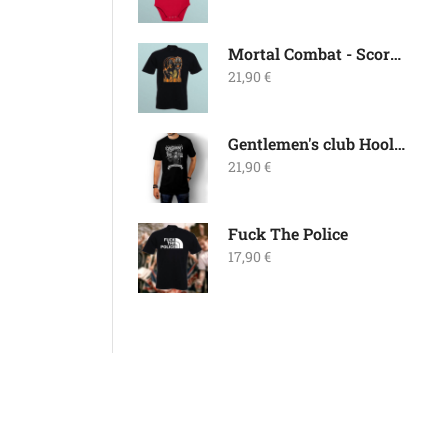
Mortal Combat - Scorpion
21,90
€
Gentlemen's club Hooligan Style
21,90
€
Fuck The Police
17,90
€