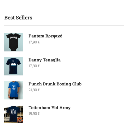
Best Sellers
Pantera Βρεφικό
17,90
€
Danny Tenaglia
17,90
€
Punch Drunk Boxing Club
21,90
€
Tottenham Yid Army
19,90
€