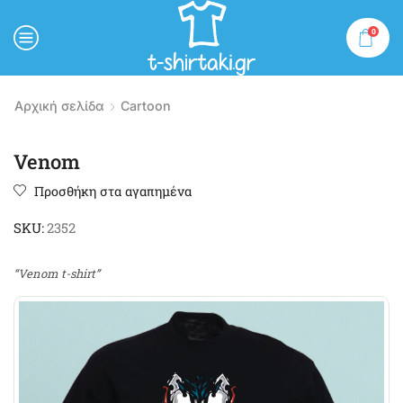
0
MENU
Αρχική σελίδα
Cartoon
Venom
Προσθήκη στα αγαπημένα
SKU:
2352
“Venom t-shirt”