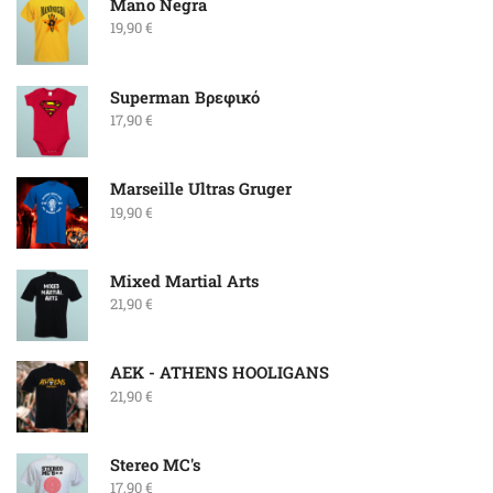
Mano Negra
19,90
€
Superman Βρεφικό
17,90
€
Marseille Ultras Gruger
19,90
€
Mixed Martial Arts
21,90
€
ΑΕΚ - ATHENS HOOLIGANS
21,90
€
Stereo MC's
17,90
€