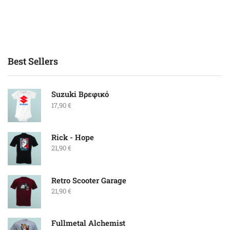
Best Sellers
Suzuki Βρεφικό
17,90
€
Rick - Hope
21,90
€
Retro Scooter Garage
21,90
€
Fullmetal Alchemist