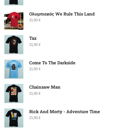
Ολυμπιακός We Rule This Land
21,90
€
Taz
21,90
€
Come To The Darkside
21,90
€
Chainsaw Man
21,90
€
Rick And Morty - Adventure Time
21,90
€