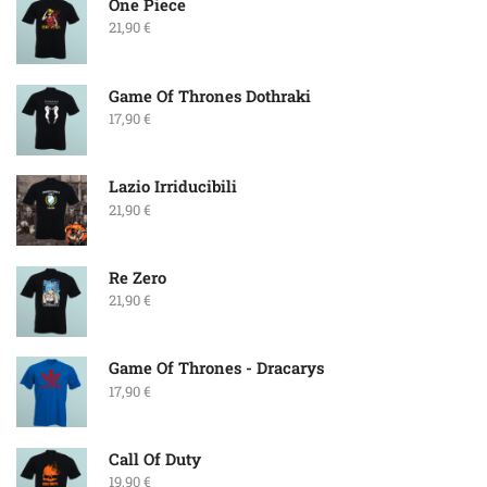
One Piece
21,90
€
Game Of Thrones Dothraki
17,90
€
Lazio Irriducibili
21,90
€
Re Zero
21,90
€
Game Of Thrones - Dracarys
17,90
€
Call Of Duty
19,90
€