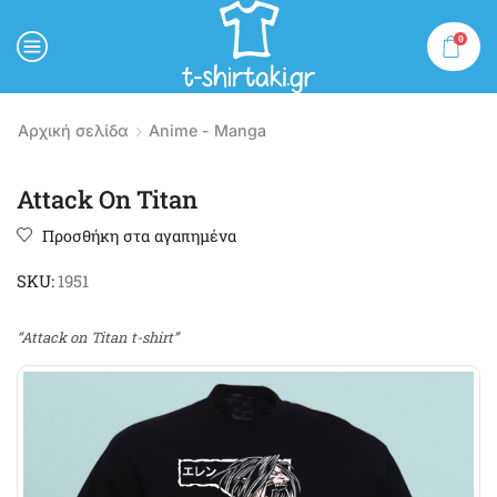
0
MENU
Αρχική σελίδα
Anime - Manga
Attack On Titan
Προσθήκη στα αγαπημένα
SKU:
1951
“Attack on Titan t-shirt”