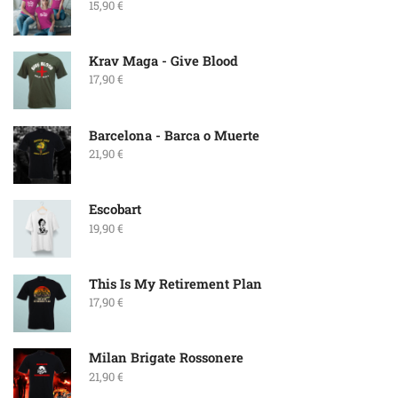
15,90
€
Krav Maga - Give Blood
17,90
€
Barcelona - Barca o Muerte
21,90
€
Escobart
19,90
€
This Is My Retirement Plan
17,90
€
Milan Brigate Rossonere
21,90
€