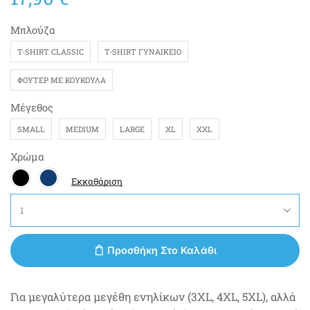
Μπλούζα
T-SHIRT CLASSIC
T-SHIRT ΓΥΝΑΙΚΕΊΟ
ΦΟΎΤΕΡ ΜΕ ΚΟΥΚΟΎΛΑ
Μέγεθος
SMALL
MEDIUM
LARGE
XL
XXL
Χρώμα
Εκκαθάριση
Προσθήκη Στο Καλάθι
Για μεγαλύτερα μεγέθη ενηλίκων (3XL, 4XL, 5XL), αλλά