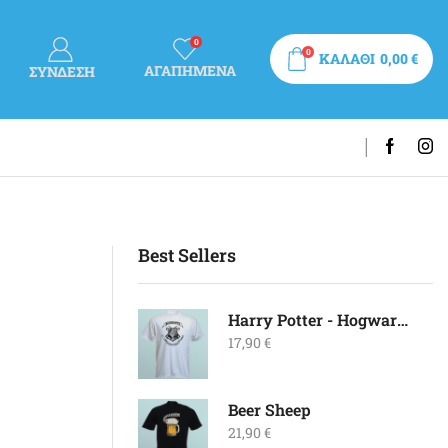
0
0
ΚΑΛΑΘΙ
0,00
€
ΑΓΑΠΗΜΕΝΑ
ΣΎΝΔΕΣΗ
Best Sellers
Harry Potter - Hogwarts
17,90
€
Beer Sheep
21,90
€