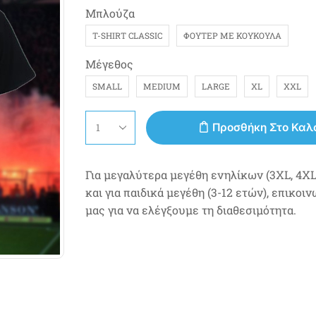
Μπλούζα
T-SHIRT CLASSIC
ΦΟΎΤΕΡ ΜΕ ΚΟΥΚΟΎΛΑ
Μέγεθος
SMALL
MEDIUM
LARGE
XL
XXL
Προσθήκη Στο Καλ
Για μεγαλύτερα μεγέθη ενηλίκων (3XL, 4XL,
και για παιδικά μεγέθη (3-12 ετών), επικοι
μας για να ελέγξουμε τη διαθεσιμότητα.