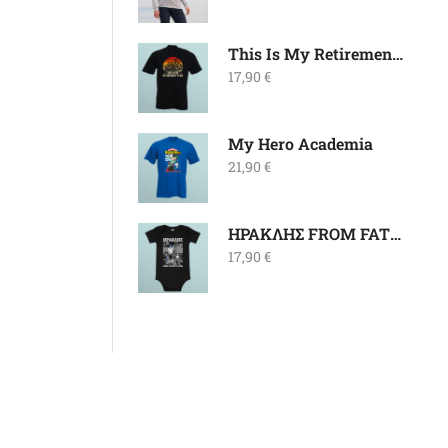
This Is My Retirement Plan
17,90
€
My Hero Academia
21,90
€
ΗΡΑΚΛΗΣ FROM FATHER TO SON Βρεφικό
17,90
€