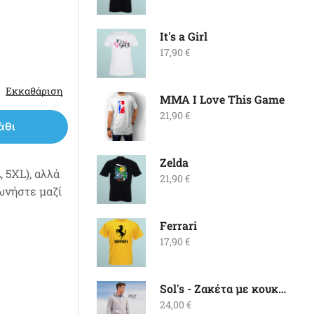
It's a Girl
17,90
€
Εκκαθάριση
MMA I Love This Game
21,90
€
άθι
Zelda
 5XL), αλλά
21,90
€
νωνήστε μαζί
Ferrari
17,90
€
Sol's - Ζακέτα με κουκούλα Stone
24,00
€