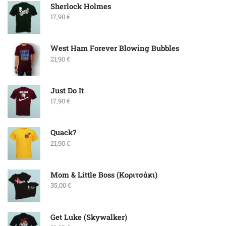
Sherlock Holmes
17,90
€
West Ham Forever Blowing Bubbles
21,90
€
Just Do It
17,90
€
Quack?
21,90
€
Mom & Little Boss (Κοριτσάκι)
35,00
€
Get Luke (Skywalker)