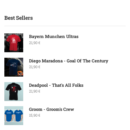
Best Sellers
Bayern Munchen Ultras
21,90
€
Diego Maradona - Goal Of The Century
21,90
€
Deadpool - That's All Folks
21,90
€
Groom - Groom's Crew
15,90
€