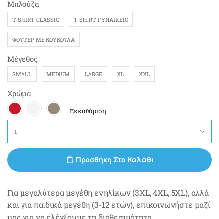
Μπλούζα
T-SHIRT CLASSIC
T-SHIRT ΓΥΝΑΙΚΕΊΟ
ΦΟΎΤΕΡ ΜΕ ΚΟΥΚΟΎΛΑ
Μέγεθος
SMALL
MEDIUM
LARGE
XL
XXL
Χρώμα
Εκκαθάριση
Προσθήκη Στο Καλάθι
Για μεγαλύτερα μεγέθη ενηλίκων (3XL, 4XL, 5XL), αλλά
και για παιδικά μεγέθη (3-12 ετών), επικοινωνήστε μαζί
μας για να ελέγξουμε τη διαθεσιμότητα.