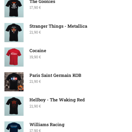
The Goonies
17,90
€
Stranger Things - Metallica
21,90
€
Cocaine
19,90
€
Paris Saint Germain KOB
21,90
€
Hellboy - The Waking Red
21,90
€
Williams Racing
17,90
€