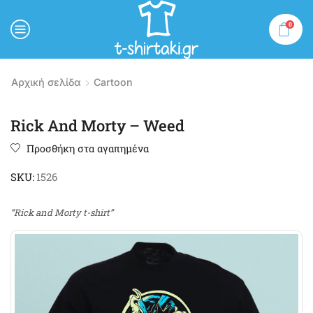
0
MENU
Αρχική σελίδα
Cartoon
Rick And Morty – Weed
Προσθήκη στα αγαπημένα
SKU:
1526
“Rick and Morty t-shirt”