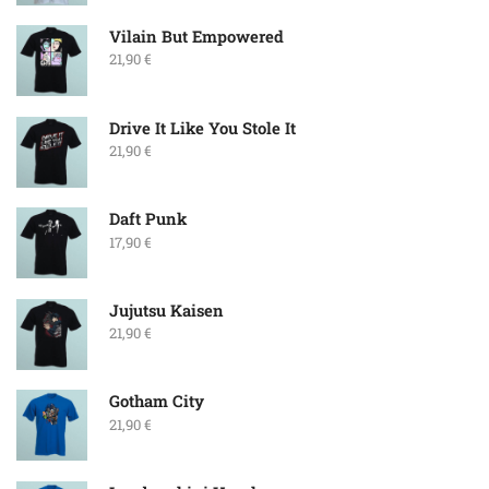
Vilain But Empowered
21,90
€
Drive It Like You Stole It
21,90
€
Daft Punk
17,90
€
Jujutsu Kaisen
21,90
€
Gotham City
21,90
€