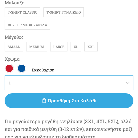
Μπλούζα
T-SHIRT CLASSIC
T-SHIRT ΓΥΝΑΙΚΕΊΟ
ΦΟΎΤΕΡ ΜΕ ΚΟΥΚΟΎΛΑ
Μέγεθος
SMALL
MEDIUM
LARGE
XL
XXL
Χρώμα
Εκκαθάριση
Προσθήκη Στο Καλάθι
Για μεγαλύτερα μεγέθη ενηλίκων (3XL, 4XL, 5XL), αλλά
και για παιδικά μεγέθη (3-12 ετών), επικοινωνήστε μαζί
μας για να ελέγξουμε τη διαθεσιμότητα.