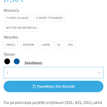
Μπλούζα
T-SHIRT CLASSIC
T-SHIRT ΓΥΝΑΙΚΕΊΟ
ΦΟΎΤΕΡ ΜΕ ΚΟΥΚΟΎΛΑ
Μέγεθος
SMALL
MEDIUM
LARGE
XL
XXL
Χρώμα
Εκκαθάριση
Προσθήκη Στο Καλάθι
Για μεγαλύτερα μεγέθη ενηλίκων (3XL, 4XL, 5XL), αλλά